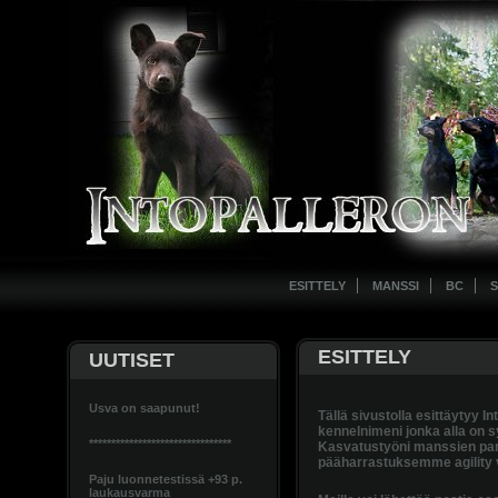
ESITTELY
MANSSI
BC
S
ESITTELY
UUTISET
Usva on saapunut!
Tällä sivustolla esittäytyy In
kennelnimeni jonka alla on s
********************************
Kasvatustyöni manssien paris
pääharrastuksemme agility 
Paju luonnetestissä +93 p.
laukausvarma