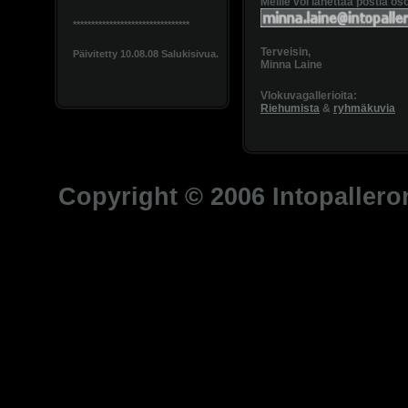
Meille voi lähettää postia os
********************************
Terveisin,
Päivitetty 10.08.08 Salukisivua.
Minna Laine
Vlokuvagallerioita:
Riehumista
&
ryhmäkuvia
Copyright © 2006 Intopalleron